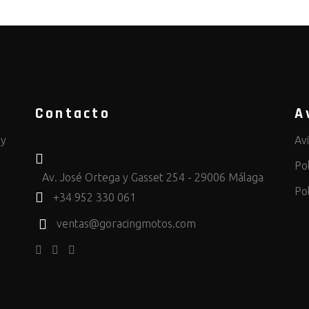
Contacto
A
 y
Av
Pol
Av. José Ortega y Gasset 254 - 29006 Málaga
Po
+34 952 330 061
ventas@goracingmotos.com