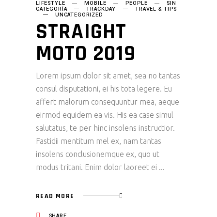
LIFESTYLE
MOBILE
PEOPLE
SIN
CATEGORÍA
TRACKDAY
TRAVEL & TIPS
UNCATEGORIZED
STRAIGHT
MOTO 2019
Lorem ipsum dolor sit amet, sea no tantas
consul disputationi, ei his tota legere. Eu
affert malorum consequuntur mea, aeque
eirmod equidem ea vis. His ea case simul
salutatus, te per hinc insolens instructior.
Fastidii mentitum mel ex, nam tantas
insolens conclusionemque ex, quo ut
modus tritani. Enim dolor laoreet ei
READ MORE
SHARE