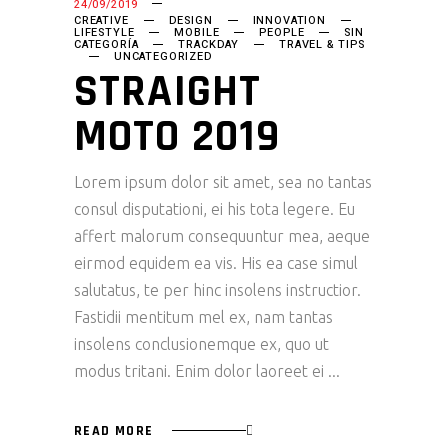
24/09/2019
CREATIVE
DESIGN
INNOVATION
LIFESTYLE
MOBILE
PEOPLE
SIN
CATEGORÍA
TRACKDAY
TRAVEL & TIPS
UNCATEGORIZED
STRAIGHT
MOTO 2019
Lorem ipsum dolor sit amet, sea no tantas
consul disputationi, ei his tota legere. Eu
affert malorum consequuntur mea, aeque
eirmod equidem ea vis. His ea case simul
salutatus, te per hinc insolens instructior.
Fastidii mentitum mel ex, nam tantas
insolens conclusionemque ex, quo ut
modus tritani. Enim dolor laoreet ei
READ MORE